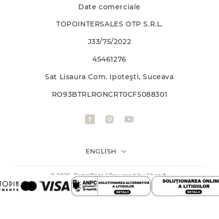
Date comerciale
TOPOINTERSALES OTP S.R.L.
J33/75/2022
45461276
Sat Lisaura Com. Ipoteşti, Suceava
RO93BTRLRONCRT0CF5088301
F
I
Y
a
n
o
c
s
u
ENGLISH
e
t
T
b
a
u
© 2026,
PetraBliss
Powered by Shopify
/
o
g
b
o
r
e
k
a