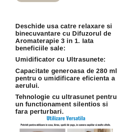
e
e
a
a
s
s
e
e
q
q
Deschide usa catre relaxare si
u
u
binecuvantare cu Difuzorul de
a
a
Aromaterapie 3 in 1. Iata
n
n
beneficiile sale:
t
t
i
i
Umidificator cu Ultrasunete:
t
t
y
y
Capacitate generoasa de 280 ml
f
f
pentru o umidificare eficienta a
o
o
aerului.
r
r
D
D
Tehnologie cu ultrasunet pentru
i
i
un functionament silentios si
f
f
fara perturbari.
u
u
z
z
o
o
r
r