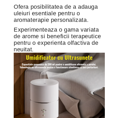
t
t
e
e
Ofera posibilitatea de a adauga
s
s
uleiuri esentiale pentru o
i
i
aromaterapie personalizata.
l
l
a
a
Experimenteaza o gama variata
m
m
de arome si beneficii terapeutice
p
p
pentru o experienta olfactiva de
a
a
neuitat.
d
d
e
e
v
v
e
e
g
g
h
h
e
e