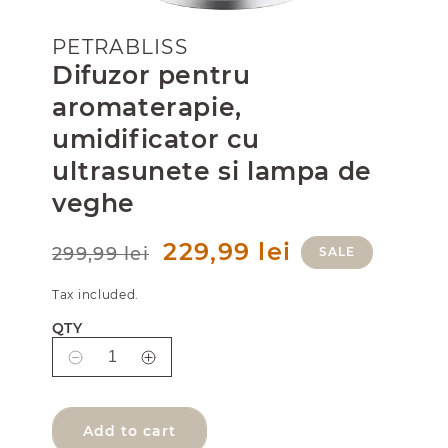
PETRABLISS
Difuzor pentru
aromaterapie,
umidificator cu
ultrasunete si lampa de
veghe
R
S
229,99 lei
299,99 lei
SALE
e
a
g
l
Tax included.
u
e
l
p
QTY
a
r
r
i
D
I
p
c
e
n
r
e
i
c
c
c
r
r
Add to cart
e